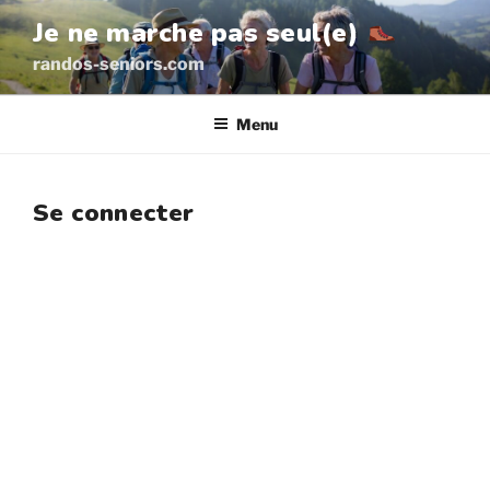
Aller
Je ne marche pas seul(e)
au
randos-seniors.com
contenu
principal
Menu
Se connecter