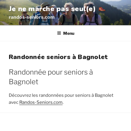
Aller
Je ne marche pas seul(e)
au
randos-seniors.com
contenu
principal
Menu
Randonnée seniors à Bagnolet
Randonnée pour seniors à
Bagnolet
Découvrez les randonnées pour seniors à Bagnolet
avec
Randos-Seniors.com
.