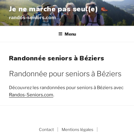
Aller
Je ne marche pas seul(e)
au
randos-seniors.com
contenu
principal
Menu
Randonnée seniors à Béziers
Randonnée pour seniors à Béziers
Découvrez les randonnées pour seniors à Béziers avec
Randos-Seniors.com
.
|
|
Contact
Mentions légales