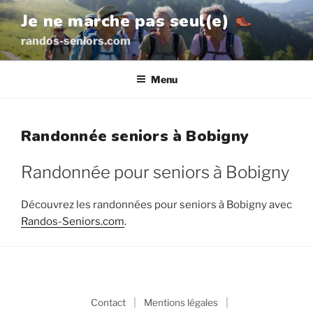
Aller
Je ne marche pas seul(e)
au
randos-seniors.com
contenu
principal
Menu
Randonnée seniors à Bobigny
Randonnée pour seniors à Bobigny
Découvrez les randonnées pour seniors à Bobigny avec
Randos-Seniors.com
.
|
|
Contact
Mentions légales