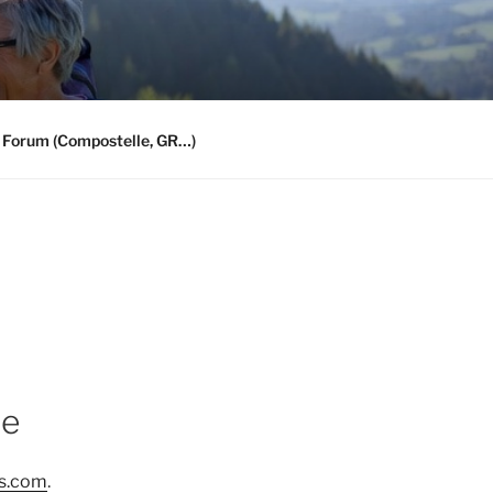
 Forum (Compostelle, GR…)
ne
s.com
.