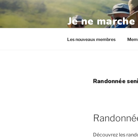
Aller
au
Je ne marche
contenu
principal
randos-seniors.com
Les nouveaux membres
Memb
Randonnée seni
Randonnée
Découvrez les rand