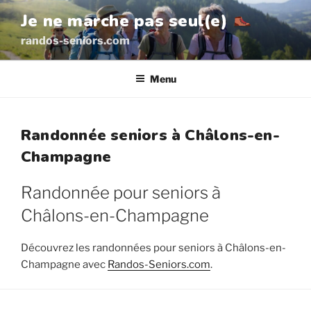
Aller
Je ne marche pas seul(e)
au
randos-seniors.com
contenu
principal
Menu
Randonnée seniors à Châlons-en-
Champagne
Randonnée pour seniors à
Châlons-en-Champagne
Découvrez les randonnées pour seniors à Châlons-en-
Champagne avec
Randos-Seniors.com
.