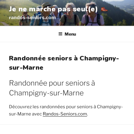
Aller
Je ne marche pas seul(e)
au
randos-seniors.com
contenu
principal
Menu
Randonnée seniors à Champigny-
sur-Marne
Randonnée pour seniors à
Champigny-sur-Marne
Découvrez les randonnées pour seniors à Champigny-
sur-Marne avec
Randos-Seniors.com
.