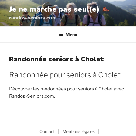
Aller
Je ne marche pas seul(e)
au
randos-seniors.com
contenu
principal
Menu
Randonnée seniors à Cholet
Randonnée pour seniors à Cholet
Découvrez les randonnées pour seniors à Cholet avec
Randos-Seniors.com
.
|
|
Contact
Mentions légales