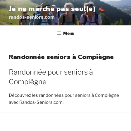
Aller
Je ne marche pas seul(e)
au
randos-seniors.com
contenu
principal
Menu
Randonnée seniors à Compiègne
Randonnée pour seniors à
Compiègne
Découvrez les randonnées pour seniors à Compiègne
avec
Randos-Seniors.com
.