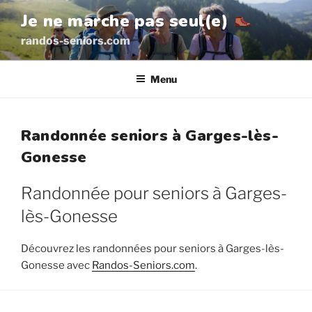
Aller
Je ne marche pas seul(e)
au
randos-seniors.com
contenu
principal
Menu
Randonnée seniors à Garges-lès-
Gonesse
Randonnée pour seniors à Garges-
lès-Gonesse
Découvrez les randonnées pour seniors à Garges-lès-
Gonesse avec
Randos-Seniors.com
.