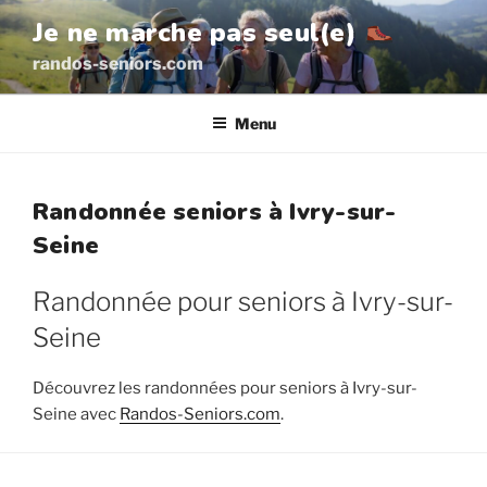
Aller
Je ne marche pas seul(e)
au
randos-seniors.com
contenu
principal
Menu
Randonnée seniors à Ivry-sur-
Seine
Randonnée pour seniors à Ivry-sur-
Seine
Découvrez les randonnées pour seniors à Ivry-sur-
Seine avec
Randos-Seniors.com
.