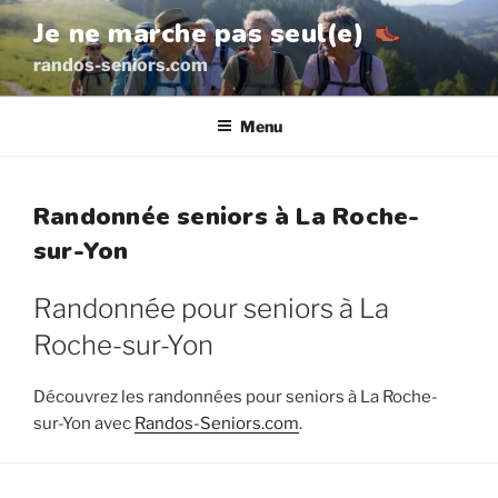
Aller
Je ne marche pas seul(e)
au
randos-seniors.com
contenu
principal
Menu
Randonnée seniors à La Roche-
sur-Yon
Randonnée pour seniors à La
Roche-sur-Yon
Découvrez les randonnées pour seniors à La Roche-
sur-Yon avec
Randos-Seniors.com
.