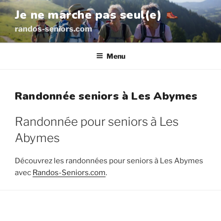
Aller
Je ne marche pas seul(e)
au
randos-seniors.com
contenu
principal
Menu
Randonnée seniors à Les Abymes
Randonnée pour seniors à Les
Abymes
Découvrez les randonnées pour seniors à Les Abymes
avec
Randos-Seniors.com
.