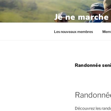
Aller
au
Je ne marche
contenu
principal
randos-seniors.com
Les nouveaux membres
Memb
Randonnée seni
Randonnée 
Découvrez les rando