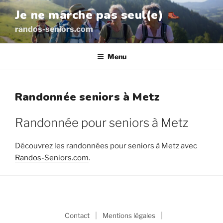
Aller
Je ne marche pas seul(e)
au
randos-seniors.com
contenu
principal
Menu
Randonnée seniors à Metz
Randonnée pour seniors à Metz
Découvrez les randonnées pour seniors à Metz avec
Randos-Seniors.com
.
|
|
Contact
Mentions légales