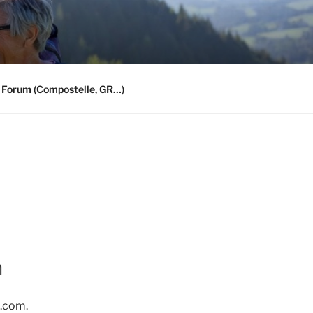
 Forum (Compostelle, GR…)
n
s.com
.