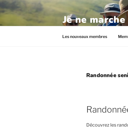
Aller
au
Je ne marche
contenu
principal
randos-seniors.com
Les nouveaux membres
Memb
Randonnée sen
Randonnée
Découvrez les rand