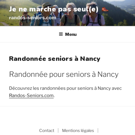
Aller
Je ne marche pas seul(e)
au
randos-seniors.com
contenu
principal
Menu
Randonnée seniors à Nancy
Randonnée pour seniors à Nancy
Découvrez les randonnées pour seniors à Nancy avec
Randos-Seniors.com
.
|
|
Contact
Mentions légales