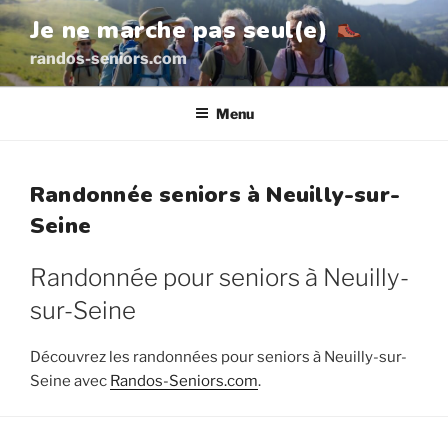
Aller
Je ne marche pas seul(e)
au
randos-seniors.com
contenu
principal
Menu
Randonnée seniors à Neuilly-sur-
Seine
Randonnée pour seniors à Neuilly-
sur-Seine
Découvrez les randonnées pour seniors à Neuilly-sur-
Seine avec
Randos-Seniors.com
.