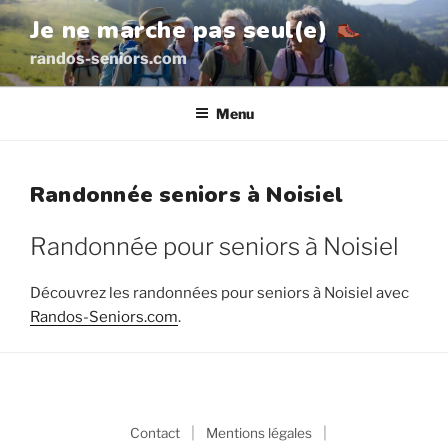
Aller
Je ne marche pas seul(e)
au
randos-seniors.com
contenu
principal
Menu
Randonnée seniors à Noisiel
Randonnée pour seniors à Noisiel
Découvrez les randonnées pour seniors à Noisiel avec
Randos-Seniors.com
.
|
|
Contact
Mentions légales