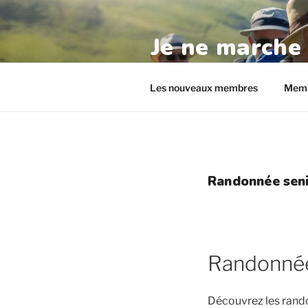
Aller
au
Je ne marche
contenu
principal
randos-seniors.com
Les nouveaux membres
Memb
Randonnée seni
Randonnée
Découvrez les rand