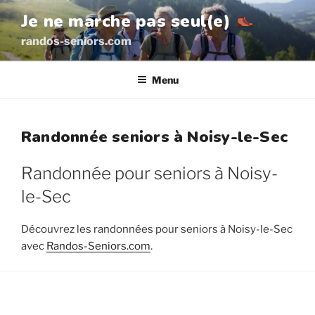
Aller
Je ne marche pas seul(e)
au
randos-seniors.com
contenu
principal
Menu
Randonnée seniors à Noisy-le-Sec
Randonnée pour seniors à Noisy-
le-Sec
Découvrez les randonnées pour seniors à Noisy-le-Sec
avec
Randos-Seniors.com
.