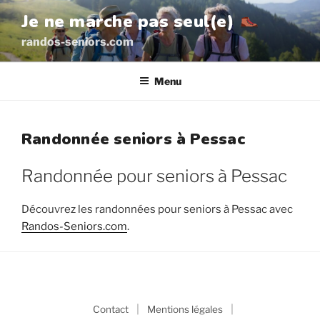
Aller
Je ne marche pas seul(e)
au
randos-seniors.com
contenu
principal
Menu
Randonnée seniors à Pessac
Randonnée pour seniors à Pessac
Découvrez les randonnées pour seniors à Pessac avec
Randos-Seniors.com
.
|
|
Contact
Mentions légales