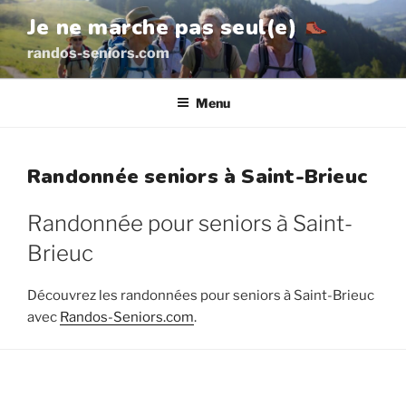
Aller
Je ne marche pas seul(e)
au
randos-seniors.com
contenu
principal
Menu
Randonnée seniors à Saint-Brieuc
Randonnée pour seniors à Saint-
Brieuc
Découvrez les randonnées pour seniors à Saint-Brieuc
avec
Randos-Seniors.com
.