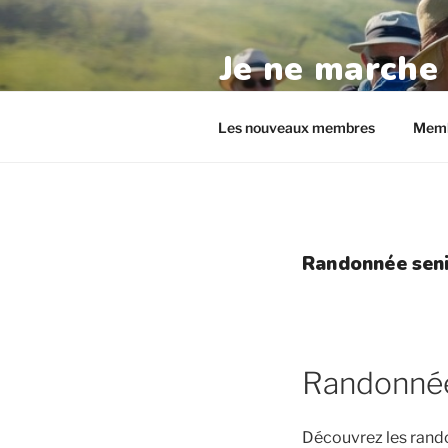
Aller
au
Je ne marche
contenu
principal
randos-seniors.com
Les nouveaux membres
Memb
Randonnée seni
Randonnée
Découvrez les rand