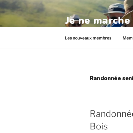
Aller
au
Je ne marche
contenu
principal
randos-seniors.com
Les nouveaux membres
Memb
Randonnée seni
Randonnée
Bois