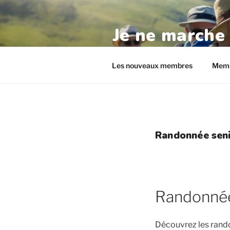
Aller
au
Je ne marche
contenu
principal
randos-seniors.com
Les nouveaux membres
Memb
Randonnée seni
Randonnée 
Découvrez les rand