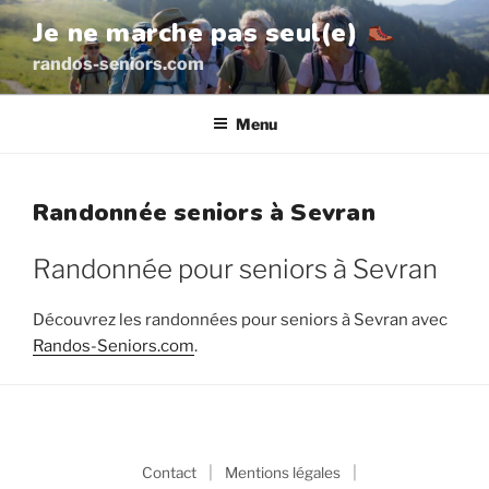
Aller
Je ne marche pas seul(e)
au
randos-seniors.com
contenu
principal
Menu
Randonnée seniors à Sevran
Randonnée pour seniors à Sevran
Découvrez les randonnées pour seniors à Sevran avec
Randos-Seniors.com
.
|
|
Contact
Mentions légales