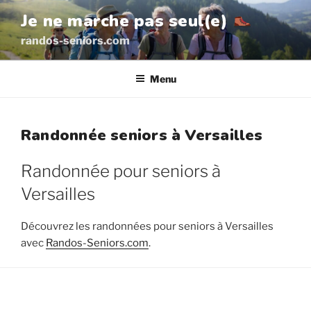
Aller
Je ne marche pas seul(e)
au
randos-seniors.com
contenu
principal
Menu
Randonnée seniors à Versailles
Randonnée pour seniors à
Versailles
Découvrez les randonnées pour seniors à Versailles
avec
Randos-Seniors.com
.