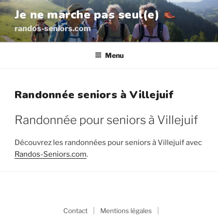
Aller
Je ne marche pas seul(e)
au
randos-seniors.com
contenu
principal
Menu
Randonnée seniors à Villejuif
Randonnée pour seniors à Villejuif
Découvrez les randonnées pour seniors à Villejuif avec
Randos-Seniors.com
.
|
|
Contact
Mentions légales