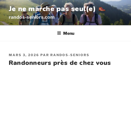
Aller
Je ne marche pas seul(e)
au
randos-seniors.com
contenu
principal
Menu
PUBLIÉ
MARS 3, 2026
PAR
RANDOS-SENIORS
LE
Randonneurs près de chez vous